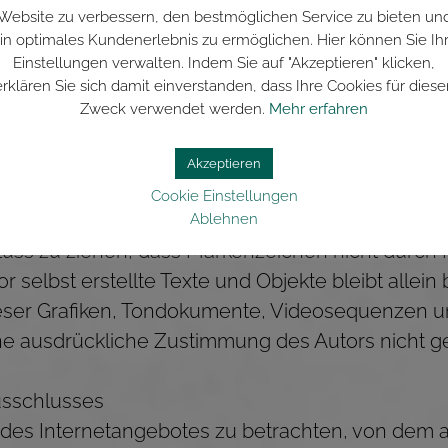
 auf die jeweilige Veröffentlichung lediglich verwe
Website zu verbessern, den bestmöglichen Service zu bieten un
in optimales Kundenerlebnis zu ermöglichen. Hier können Sie Ih
Einstellungen verwalten. Indem Sie auf "Akzeptieren" klicken,
erklären Sie sich damit einverstanden, dass Ihre Cookies für diese
likationen die Urheberrechte der verwendeten Gr
Zweck verwendet werden.
Mehr erfahren
t erstellte Grafiken, Tondokumente, Videoseque
Videosequenzen und Texte zurückzugreifen. Alle 
Akzeptieren
schützten Marken- und Warenzeichen unterliege
Cookie Einstellungen
ts und den Besitzrechten der jeweiligen eingetr
Ablehnen
luss zu ziehen, dass Markenzeichen nicht durch R
r selbst erstellte Texte und Objekte bleibt allein
eser Grafiken, Tondokumente, Videosequenzen un
ne ausdrückliche Zustimmung des Autors nicht ge
usschlusses
il des Internetangebotes zu betrachten, von dem 