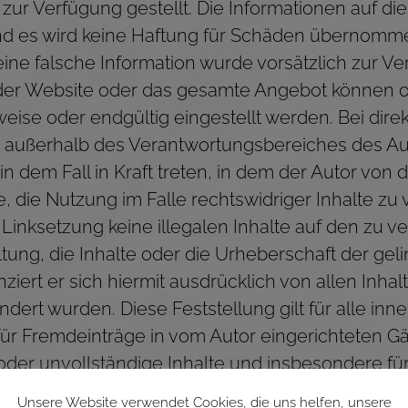
r Verfügung gestellt. Die Informationen auf dies
nd es wird keine Haftung für Schäden übernomme
ine falsche Information wurde vorsätzlich zur Ve
le der Website oder das gesamte Angebot könne
weise oder endgültig eingestellt werden. Bei dire
ie außerhalb des Verantwortungsbereiches des Au
in dem Fall in Kraft treten, in dem der Autor von
die Nutzung im Falle rechtswidriger Inhalte zu ve
Linksetzung keine illegalen Inhalte auf den zu v
ltung, die Inhalte oder die Urheberschaft der gel
nziert er sich hiermit ausdrücklich von allen Inha
ndert wurden. Diese Feststellung gilt für alle i
für Fremdeinträge in vom Autor eingerichteten G
fte oder unvollständige Inhalte und insbesondere 
Informationen entstehen, haftet allein der Anbi
Unsere Website verwendet Cookies, die uns helfen, unsere