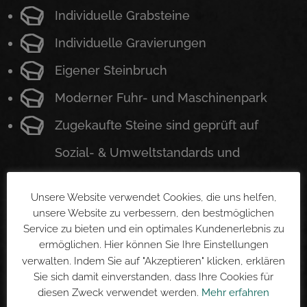
Individuelle Grabsteine
Individuelle Gravierungen
Eigener Steinbruch
Moderner Fuhr- und Maschinenpark
Zugekaufte Steine sind geprüft auf
Sozial- & Umweltstandards und
frei von Kinderarbeit
Unsere Website verwendet Cookies, die uns helfen,
Gartengestaltung
unsere Website zu verbessern, den bestmöglichen
Service zu bieten und ein optimales Kundenerlebnis zu
Denkmäler, Einfassungen,
ermöglichen. Hier können Sie Ihre Einstellungen
verwalten. Indem Sie auf "Akzeptieren" klicken, erklären
Friedhofsarbeiten
Sie sich damit einverstanden, dass Ihre Cookies für
Kirchenrestauration
diesen Zweck verwendet werden.
Mehr erfahren